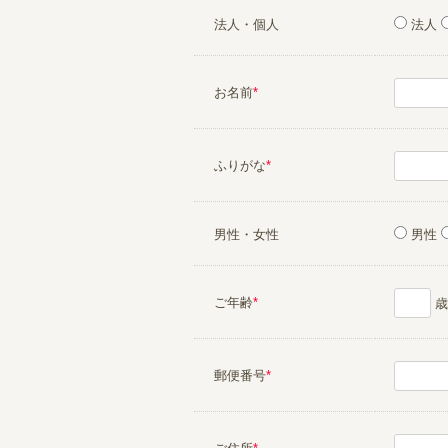
法人・個人
法人
お名前
*
ふりがな
*
男性・女性
男性
ご年齢
*
歳
郵便番号
*